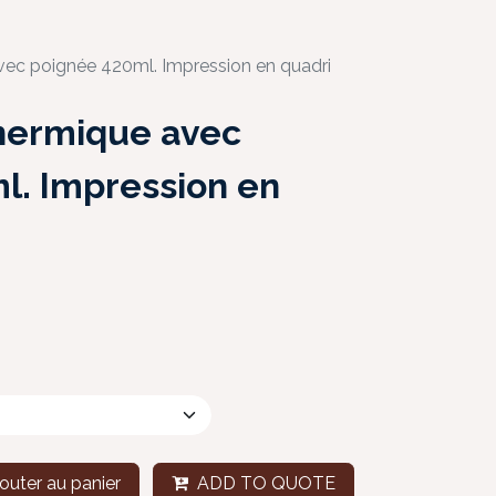
ec poignée 420ml. Impression en quadri
hermique avec
l. Impression en
outer au panier
ADD TO QUOTE