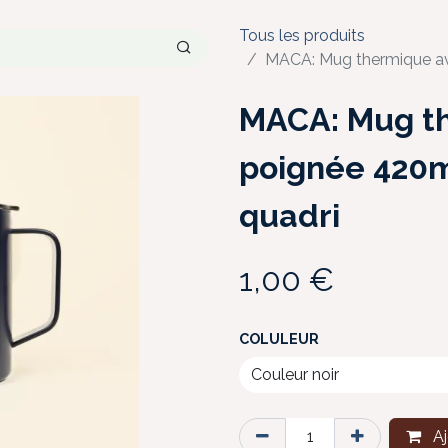
Tous les produits
MACA: Mug thermique av
MACA: Mug t
poignée 420m
quadri
1,00
€
COLULEUR
Aj